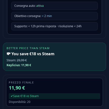
Consegna auto:
attiva
Obiettivo consegna
:
<
2
min
Supporto
:
< 12h prima risposta · risoluzione < 24h
BETTER PRICE THAN STEAM
💸 You save €18 vs Steam
Steam
:
29,99 €
Keylicius:
11,90 €
PREZZO FINALE
11,90 €
✔
Save €18 vs Steam
Disponibilità
:
20