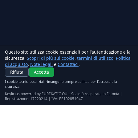
Questo sito utilizza cookie essenziali per l'autenticazione e la
sicurezza.
Scopri di più sui cookie
,
termini di utilizzo
,
Politica
di acquisto
,
Note legali
e
Contattaci
.
Rifiuta
Accetta
I cookie tecnici essenziali rimangono sempre abilitati per l'accesso e la
sicurezza.
Keylicius powered by EUREKATIC OÜ – Società registrata in Estonia |
Registrazione: 17220214 | IVA: EE102851047
Keylicius
Eurekatic OÜ
Sepapaja tn 6, Tallinn, Estonia