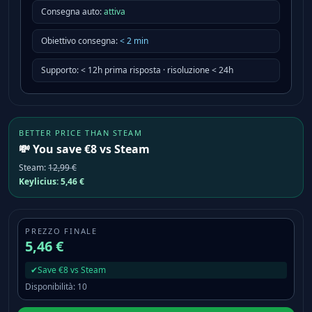
Consegna auto:
attiva
Obiettivo consegna
:
<
2
min
Supporto
:
< 12h prima risposta · risoluzione < 24h
BETTER PRICE THAN STEAM
💸 You save €8 vs Steam
Steam
:
12,99 €
Keylicius:
5,46 €
PREZZO FINALE
5,46 €
✔
Save €8 vs Steam
Disponibilità
:
10