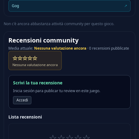
to get pawing! Experience an enchanting orchestral
Gog
↗
score inspired by classic RPGs!
Non c'è ancora abbastanza attività community per questo gioco.
Recensioni community
Media attuale
:
Nessuna valutazione ancora
·
0 recensioni pubblicate
☆☆☆☆☆
Nessuna valutazione ancora
Scrivi la tua recensione
Inicia sesión para publicar tu review en este juego.
Accedi
Lista recensioni
☆☆☆☆☆