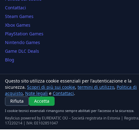
Contattaci
Steam Games
Xbox Games
PlayStation Games
Nintendo Games
Game DLC Deals
Blog
Contatto
Questo sito utilizza cookie essenziali per l'autenticazione e la
sicurezza.
eurekatic.eu
Scopri di più sui cookie
,
termini di utilizzo
,
Politica di
acquisto
,
Note legali
e
Contattaci
.
support@eurekatic.eu
Rifiuta
Accetta
I cookie tecnici essenziali rimangono sempre abilitati per l'accesso e la sicurezza.
Informazioni
Keylicius powered by EUREKATIC OÜ – Società registrata in Estonia | Registra
Beni digitali: accedendo alla chiave acconsenti all'esecuzione
17220214 | IVA: EE102851047
immediata e rinunci al diritto di recesso ai sensi del diritto
UE.