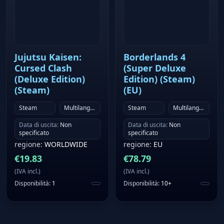
Jujutsu Kaisen:
Borderlands 4
Cursed Clash
(Super Deluxe
(Deluxe Edition)
Edition) (Steam)
(Steam)
(EU)
Steam
Multilanguage
Steam
Multilanguage
Data di uscita
:
Non
Data di uscita
:
Non
specificato
specificato
regione
:
WORLDWIDE
regione
:
EU
€
19.83
€
78.79
(
IVA incl.
)
(
IVA incl.
)
Disponibilità
:
1
Disponibilità
:
10+