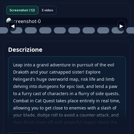
Screenshot (12)
3 video
◀
▶
Descrizione
Leap into a grand adventure in purrsuit of the evil
Drakoth and your catnapped sister! Explore
Felingard's huge overworld map, risk life and limb
delving into dungeons for epic loot, and lend a paw
to a furry cast of characters in a flurry of side quests.
Combat in Cat Quest takes place entirely in real time,
allowing you to get close to enemies with a slash of
your blade, dodge roll to avoid a counter-attack, and
then finish them off with powerful magic! Wield the
ancient spells of Lightnyan, Flamepurr, and Healpaw