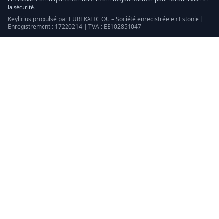
la sécurité.
Keylicius propulsé par EUREKATIC OÜ – Société enregistrée en Estonie |
Enregistrement : 17220214 | TVA : EE102851047
Keylicius
Eurekatic OÜ
Sepapaja tn 6, Tallinn, Estonia
VAT
:
EE102851047
Registre du commerce : 17220214
support@eurekatic.eu
Mentions légales
conditions d'utilisation
Politique d'achat
Mentions légales
Politique de cookies
Nous contacter