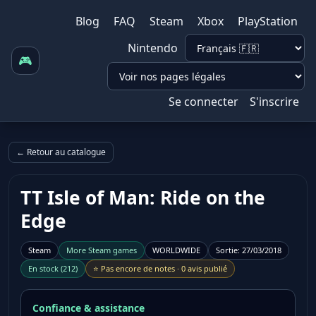
Blog
FAQ
Steam
Xbox
PlayStation
Nintendo
🎮
Se connecter
S'inscrire
← Retour au catalogue
TT Isle of Man: Ride on the
Edge
Steam
More
Steam
games
WORLDWIDE
Sortie
:
27/03/2018
En stock
(
212
)
⭐
Pas encore de notes
·
0 avis publié
Confiance & assistance