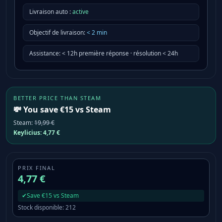
Livraison auto :
active
Objectif de livraison
:
<
2
min
Assistance
:
< 12h première réponse · résolution < 24h
BETTER PRICE THAN STEAM
💸 You save €15 vs Steam
Steam
:
19,99 €
Keylicius:
4,77 €
PRIX FINAL
4,77 €
✔
Save €15 vs Steam
Stock disponible
:
212