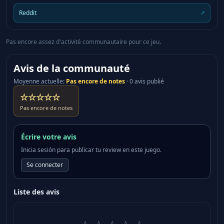
destroyer ship and our overall war effort. THREATS
Reddit
↗
Everything on every planet wants you dead. That’s
what we’re dealing with. Each enemy has distinct
and unpredictable characteristics, tactics, and
Pas encore assez d'activité communautaire pour ce jeu.
behavior – but they all fight ferociously and without
fear or morality. THE GALACTIC WAR Capturing
Avis de la communauté
enemy planets, defending against invasions, and
Moyenne actuelle
:
Pas encore de notes
·
0 avis publié
completing missions will contribute to our overall
☆☆☆☆☆
effort. This war will be won or lost depending on the
Pas encore de notes
actions of everyone involved. We stand together, or
we fall apart.
Écrire votre avis
Inicia sesión para publicar tu review en este juego.
Se connecter
Liste des avis