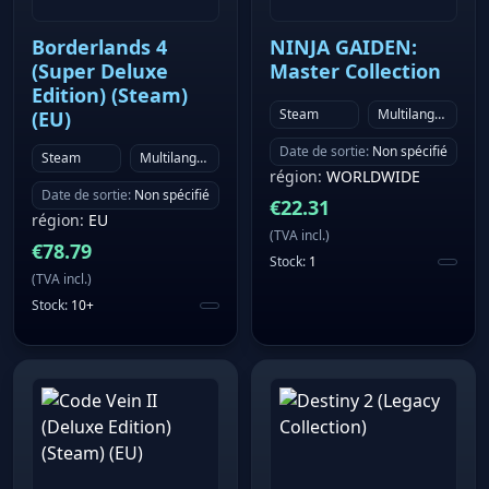
Borderlands 4
NINJA GAIDEN:
(Super Deluxe
Master Collection
Edition) (Steam)
Steam
Multilanguage
(EU)
Date de sortie
:
Non spécifié
Steam
Multilanguage
région
:
WORLDWIDE
Date de sortie
:
Non spécifié
€
22.31
région
:
EU
(
TVA incl.
)
€
78.79
Stock
:
1
(
TVA incl.
)
Stock
:
10+