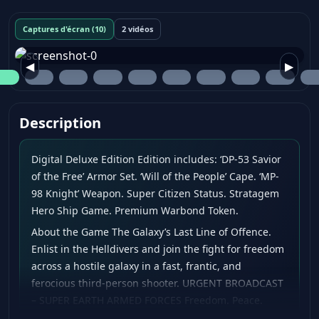
Captures d'écran (10)
2 vidéos
◀
▶
Description
Digital Deluxe Edition Edition includes: ‘DP-53 Savior
of the Free’ Armor Set. ‘Will of the People’ Cape. ‘MP-
98 Knight’ Weapon. Super Citizen Status. Stratagem
Hero Ship Game. Premium Warbond Token.
About the Game The Galaxy’s Last Line of Offence.
Enlist in the Helldivers and join the fight for freedom
across a hostile galaxy in a fast, frantic, and
ferocious third-person shooter. URGENT BROADCAST
– SUPER EARTH ARMED FORCES Freedom. Peace.
Democracy. Your Super Earth-born rights. The key