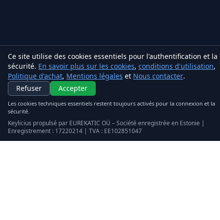
Ce site utilise des cookies essentiels pour l'authentification et la
sécurité.
En savoir plus sur les cookies
,
conditions d'utilisation
,
Politique d'achat
,
Mentions légales
et
Nous contacter
.
Keylicius
Refuser
Accepter
Eurekatic OÜ
Les cookies techniques essentiels restent toujours activés pour la connexion et la
Sepapaja tn 6, Tallinn, Estonia
sécurité.
VAT
:
EE102851047
Keylicius propulsé par EUREKATIC OÜ – Société enregistrée en Estonie |
Registre du commerce : 17220214
Enregistrement : 17220214 | TVA : EE102851047
support@eurekatic.eu
Mentions légales
conditions d'utilisation
Politique d'achat
Mentions légales