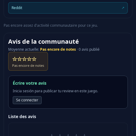
trucks. Favorite the images you like the most and
Reddit
↗
return to them anytime in the future. Discuss the
screenshots with everyone using World of Trucks.
Pas encore assez d'activité communautaire pour ce jeu.
See the best images hand-picked by the game
creators in Editor's Pick updated almost every day.
Avis de la communauté
Try to get your own screenshot on this list! Upload
Moyenne actuelle
:
Pas encore de notes
·
0 avis publié
and use your custom avatar and license plate in the
☆☆☆☆☆
game. World of Trucks is an optional service,
registration on World of Trucks isn't required to play
Pas encore de notes
the game.
Écrire votre avis
Inicia sesión para publicar tu review en este juego.
Se connecter
Liste des avis