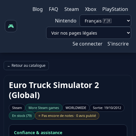
Blog
FAQ
Steam
Xbox
PlayStation
Nintendo
🎮
Se connecter
S'inscrire
← Retour au catalogue
Euro Truck Simulator 2
(Global)
Steam
More
Steam
games
WORLDWIDE
Sortie
:
19/10/2012
En stock
(
79
)
⭐
Pas encore de notes
·
0 avis publié
Confiance & assistance