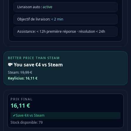
Livraison auto :
active
Objectif de livraison
:
<
2
min
Assistance
:
< 12h première réponse · résolution < 24h
BETTER PRICE THAN STEAM
💸 You save €4 vs Steam
Steam
:
19,99 €
Keylicius:
16,11 €
PRIX FINAL
16,11 €
✔
Save €4 vs Steam
Stock disponible
:
79