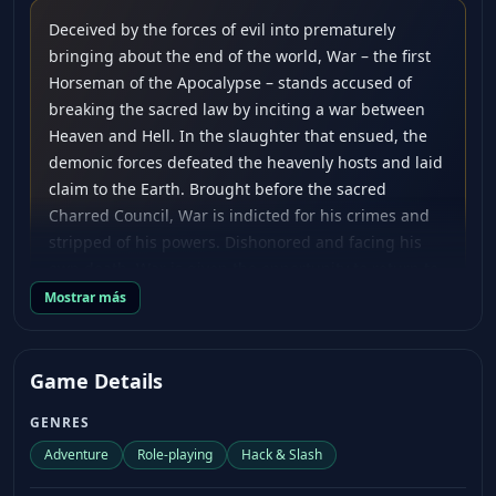
Deceived by the forces of evil into prematurely
bringing about the end of the world, War – the first
Horseman of the Apocalypse – stands accused of
breaking the sacred law by inciting a war between
Heaven and Hell. In the slaughter that ensued, the
demonic forces defeated the heavenly hosts and laid
claim to the Earth. Brought before the sacred
Charred Council, War is indicted for his crimes and
stripped of his powers. Dishonored and facing his
own death, War is given the opportunity to return to
Earth to search for the truth and punish those
Mostrar más
responsible. Hunted by a vengeful group of Angels,
War must take on the forces of Hell, forge uneasy
alliances with the very demons he hunts, and
Game Details
journey across the ravaged remains of the Earth on
GENRES
his quest for vengeance and vindication. Apocalyptic
Power – Unleash the wrath of War, combining brutal
Adventure
Role-playing
Hack & Slash
attacks and supernatural abilities to decimate all