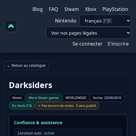
Blog
FAQ
Steam
Xbox
PlayStation
Nintendo
🎮
Se connecter
S'inscrire
← Retour au catalogue
Darksiders
Steam
More
Steam
games
WORLDWIDE
Sortie
:
23/09/2010
En stock
(
13
)
⭐
Pas encore de notes
·
0 avis publié
Confiance & assistance
Livraison auto :
active