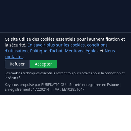
Ce site utilise des cookies essentiels pour l'authentification et
la sécurité.
En savoir plus sur les cookies
,
conditions
d'utilisation
,
Politique d'achat
,
Mentions légales
et
Nous
contacter
.
Refuser
Accepter
Les cookies techniques essentiels restent toujours activés pour la connexion et
la sécurité.
Keylicius propulsé par EUREKATIC OÜ – Société enregistrée en Estonie |
Enregistrement : 17220214 | TVA : EE102851047
Keylicius
Eurekatic OÜ
Sepapaja tn 6, Tallinn, Estonia