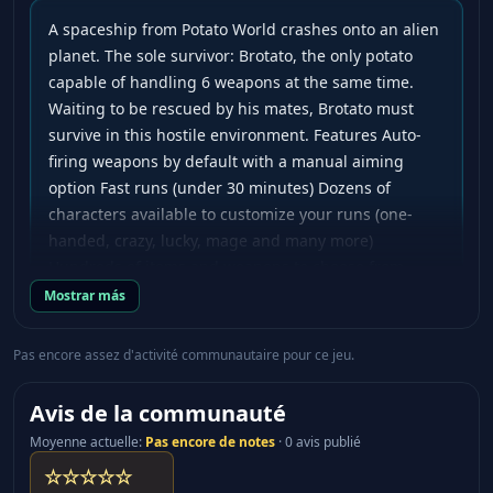
A spaceship from Potato World crashes onto an alien
planet. The sole survivor: Brotato, the only potato
capable of handling 6 weapons at the same time.
Waiting to be rescued by his mates, Brotato must
survive in this hostile environment. Features Auto-
firing weapons by default with a manual aiming
option Fast runs (under 30 minutes) Dozens of
characters available to customize your runs (one-
handed, crazy, lucky, mage and many more)
Hundreds of items and weapons to choose from
(flamethrowers, SMGs, rocket launchers or sticks and
Mostrar más
stones) Local Co-Op for up to 4 players Survive waves
lasting 20 to 90 seconds each and kill off as many
Pas encore assez d'activité communautaire pour ce jeu.
aliens as you can during that time Collect materials
to gain experience and get items from the shop
Avis de la communauté
between waves of enemies Accessibility options:
Moyenne actuelle
:
Pas encore de notes
·
0 avis publié
tweak the health, damage and speed of enemies so
☆☆☆☆☆
the difficulty is right for you