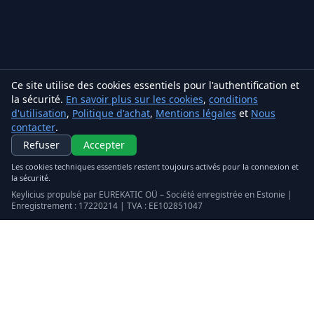
Ce site utilise des cookies essentiels pour l'authentification et
la sécurité.
En savoir plus sur les cookies
,
conditions
d'utilisation
,
Politique d'achat
,
Mentions légales
et
Nous
contacter
.
Refuser
Accepter
Les cookies techniques essentiels restent toujours activés pour la connexion et
la sécurité.
Keylicius propulsé par EUREKATIC OÜ – Société enregistrée en Estonie |
Enregistrement : 17220214 | TVA : EE102851047
Keylicius
Eurekatic OÜ
Sepapaja tn 6, Tallinn, Estonia
VAT
:
EE102851047