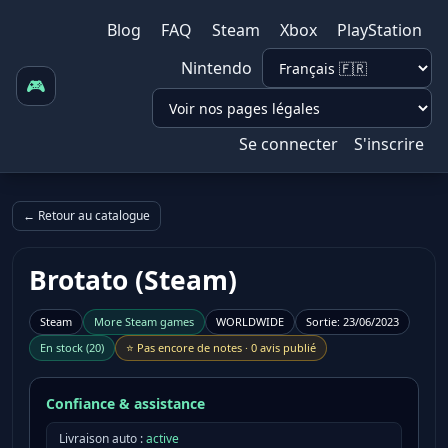
Blog
FAQ
Steam
Xbox
PlayStation
Nintendo
🎮
Se connecter
S'inscrire
← Retour au catalogue
Brotato (Steam)
Steam
More
Steam
games
WORLDWIDE
Sortie
:
23/06/2023
En stock
(
20
)
⭐
Pas encore de notes
·
0 avis publié
Confiance & assistance
Livraison auto :
active