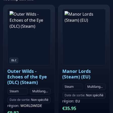
DLC
Outer Wilds -
Manor Lords
Echoes of the Eye
(Steam) (EU)
(DLC) (Steam)
Steam
Multilanguage
Steam
Multilanguage
Date de sortie
:
Non spécifié
Date de sortie
:
Non spécifié
région
:
EU
région
:
WORLDWIDE
€
35.95
€
9.92