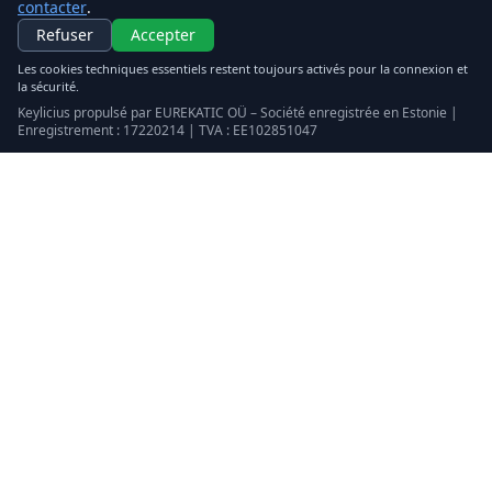
contacter
.
Refuser
Accepter
Les cookies techniques essentiels restent toujours activés pour la connexion et
la sécurité.
Keylicius propulsé par EUREKATIC OÜ – Société enregistrée en Estonie |
Enregistrement : 17220214 | TVA : EE102851047
Keylicius
Eurekatic OÜ
Sepapaja tn 6, Tallinn, Estonia
VAT
:
EE102851047
Registre du commerce : 17220214
support@eurekatic.eu
Mentions légales
conditions d'utilisation
Politique d'achat