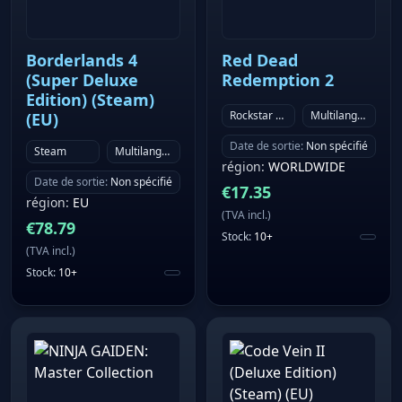
Borderlands 4
Red Dead
(Super Deluxe
Redemption 2
Edition) (Steam)
Rockstar Games Launcher
Multilanguage
(EU)
Date de sortie
:
Non spécifié
Steam
Multilanguage
région
:
WORLDWIDE
Date de sortie
:
Non spécifié
€
17.35
région
:
EU
(
TVA incl.
)
€
78.79
Stock
:
10+
(
TVA incl.
)
Stock
:
10+