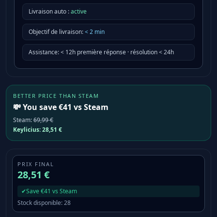
Livraison auto :
active
Objectif de livraison
:
<
2
min
Assistance
:
< 12h première réponse · résolution < 24h
BETTER PRICE THAN STEAM
💸 You save €41 vs Steam
Steam
:
69,99 €
Keylicius:
28,51 €
PRIX FINAL
28,51 €
✔
Save €41 vs Steam
Stock disponible
:
28