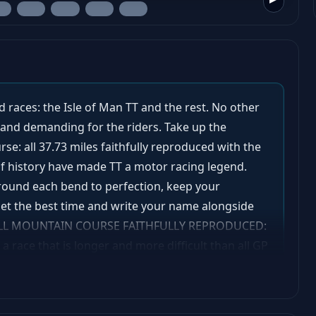
d races: the Isle of Man TT and the rest. No other
s and demanding for the riders. Take up the
se: all 37.73 miles faithfully reproduced with the
of history have made TT a motor racing legend.
round each bend to perfection, keep your
get the best time and write your name alongside
EFELL MOUNTAIN COURSE FAITHFULLY REPRODUCED:
a race that is longer and more difficult than all GP
IDERS AND THEIR ULTRA-POWERFUL MOTORBIKES: 25
ng mountain roads at over 180 mph. • REALISTIC
e motorbike behaviour to experience the real