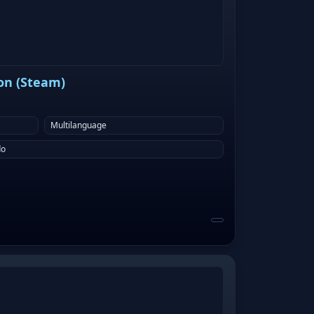
ion (Steam)
Multilanguage
do