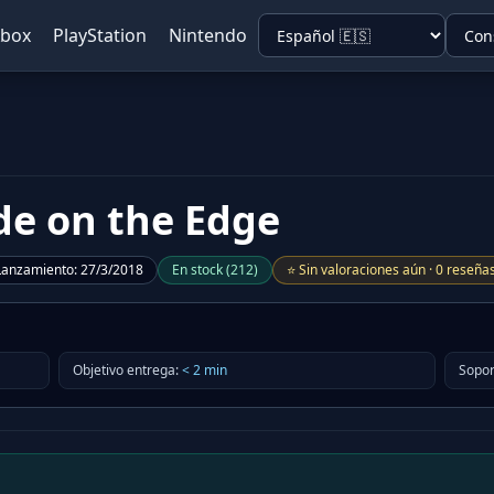
Xbox
PlayStation
Nintendo
ide on the Edge
Lanzamiento
:
27/3/2018
En stock
(
212
)
⭐
Sin valoraciones aún
·
0 reseña
Objetivo entrega
:
<
2
min
Sopor