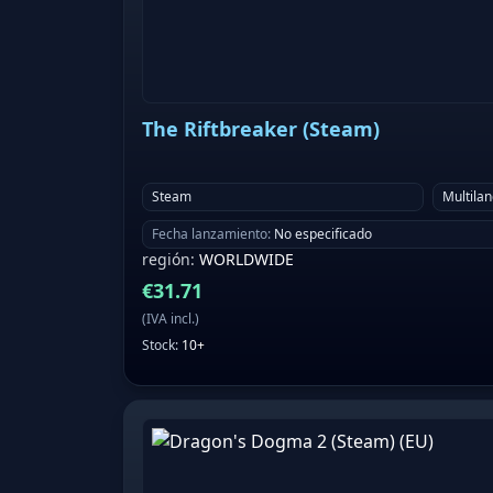
The Riftbreaker (Steam)
Steam
Multila
Fecha lanzamiento
:
No especificado
región
:
WORLDWIDE
€
31.71
(
IVA incl.
)
Stock
:
10+