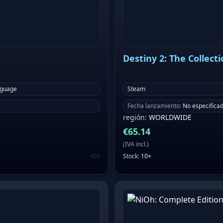
Destiny 2: The Collect
nguage
Steam
Fecha lanzamiento
:
No especifica
región
:
WORLDWIDE
€
65.14
(
IVA incl.
)
Stock
:
10+