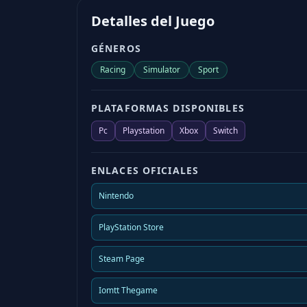
sensations of riding, just like on th
Detalles del Juego
PLAYERS.
GÉNEROS
Racing
Simulator
Sport
PLATAFORMAS DISPONIBLES
Pc
Playstation
Xbox
Switch
ENLACES OFICIALES
Nintendo
PlayStation Store
Steam Page
Iomtt Thegame