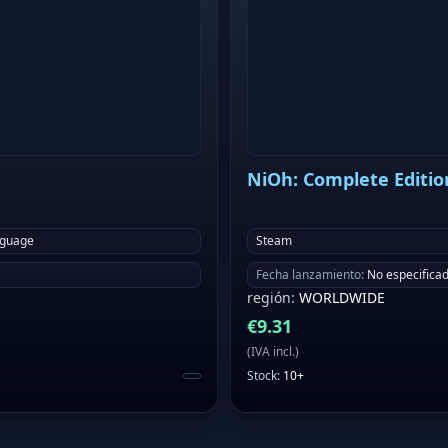
NiOh: Complete Editio
nguage
Steam
Fecha lanzamiento
:
No especifica
región
:
WORLDWIDE
€
9.31
(
IVA incl.
)
Stock
:
10+