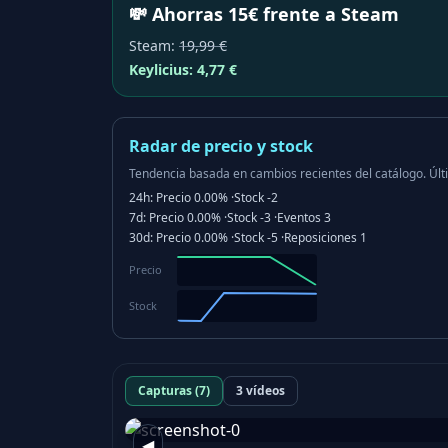
💸 Ahorras 15€ frente a Steam
Steam
:
19,99 €
Keylicius:
4,77 €
Radar de precio y stock
Tendencia basada en cambios recientes del catálogo.
Últ
24h:
Precio
0.00%
·
Stock
-2
7d:
Precio
0.00%
·
Stock
-3
·
Eventos
3
30d:
Precio
0.00%
·
Stock
-5
·
Reposiciones
1
Precio
Stock
Capturas (7)
3 vídeos
◀