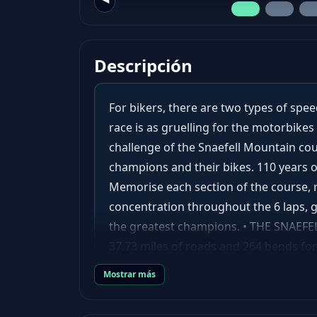
Descripción
For bikers, there are two types of spee
race is as gruelling for the motorbike
challenge of the Snaefell Mountain cour
champions and their bikes. 110 years 
Memorise each section of the course, 
concentration throughout the 6 laps, 
the greatest champions. • THE SNA
37.73 miles of roads and 264 bends for 
circuits together. • THE OFFICIAL R
Mostrar más
riders and 38 motorbikes hurtling alo
RIDING APPROVED BY TT RIDERS: lifelik