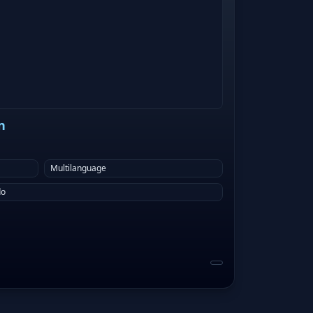
n
Multilanguage
do