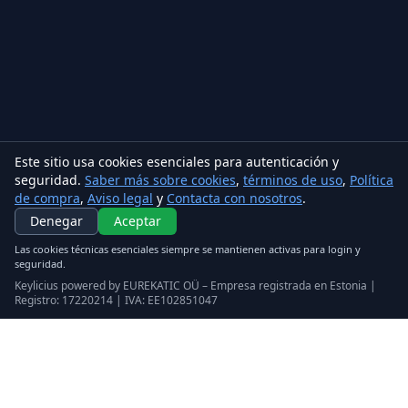
Este sitio usa cookies esenciales para autenticación y
seguridad.
Saber más sobre cookies
,
términos de uso
,
Política
de compra
,
Aviso legal
y
Contacta con nosotros
.
Denegar
Aceptar
Las cookies técnicas esenciales siempre se mantienen activas para login y
seguridad.
Keylicius powered by EUREKATIC OÜ – Empresa registrada en Estonia |
Registro: 17220214 | IVA: EE102851047
Keylicius
Eurekatic OÜ