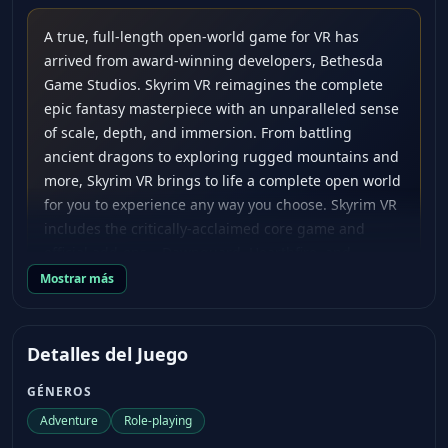
A true, full-length open-world game for VR has
arrived from award-winning developers, Bethesda
Game Studios. Skyrim VR reimagines the complete
epic fantasy masterpiece with an unparalleled sense
of scale, depth, and immersion. From battling
ancient dragons to exploring rugged mountains and
more, Skyrim VR brings to life a complete open world
for you to experience any way you choose. Skyrim VR
includes the critically-acclaimed core game and
official add-ons – Dawnguard, Hearthfire, and
Dragonborn. Dragons, long lost to the passages of
Mostrar más
the Elder Scrolls, have returned to Tamriel and the
future of the Empire hangs in the balance. As
Dragonborn, the prophesied hero born with the
Detalles del Juego
power of The Voice, you are the only one who can
GÉNEROS
stand amongst them.
Adventure
Role-playing