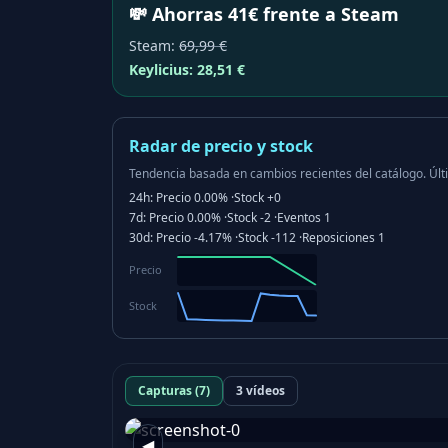
💸 Ahorras 41€ frente a Steam
Steam
:
69,99 €
Keylicius:
28,51 €
Radar de precio y stock
Tendencia basada en cambios recientes del catálogo.
Últ
24h:
Precio
0.00%
·
Stock
+0
7d:
Precio
0.00%
·
Stock
-2
·
Eventos
1
30d:
Precio
-4.17%
·
Stock
-112
·
Reposiciones
1
Precio
Stock
Capturas (7)
3 vídeos
◀