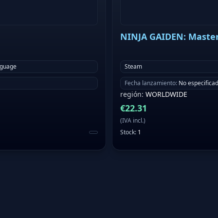
NINJA GAIDEN: Master
nguage
Steam
Fecha lanzamiento
:
No especifica
región
:
WORLDWIDE
€
22.31
(
IVA incl.
)
Stock
:
1