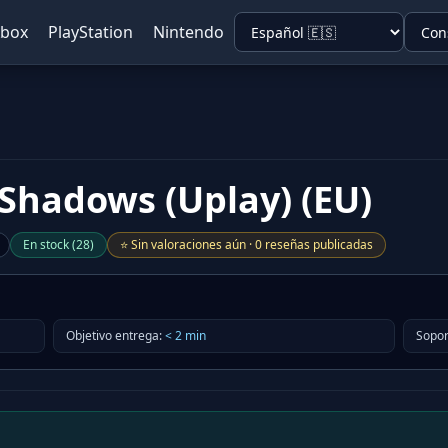
Xbox
PlayStation
Nintendo
 Shadows (Uplay) (EU)
En stock
(
28
)
⭐
Sin valoraciones aún
·
0 reseñas publicadas
Objetivo entrega
:
<
2
min
Sopor