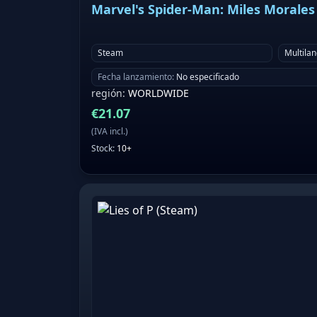
Marvel's Spider-Man: Miles Morales
Steam
Multila
Fecha lanzamiento
:
No especificado
región
:
WORLDWIDE
€
21.07
(
IVA incl.
)
Stock
:
10+