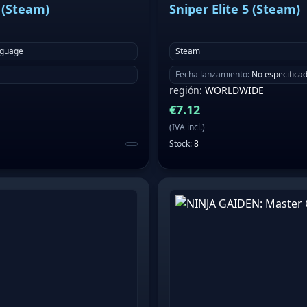
 (Steam)
Sniper Elite 5 (Steam)
nguage
Steam
Fecha lanzamiento
:
No especifica
región
:
WORLDWIDE
€
7.12
(
IVA incl.
)
Stock
:
8