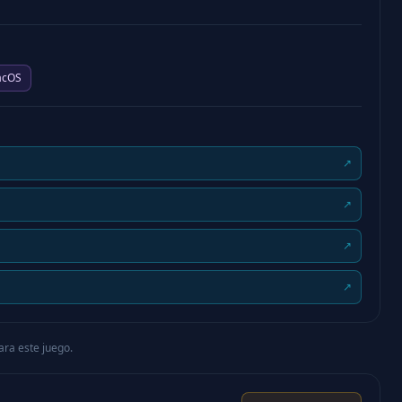
cOS
↗
↗
↗
↗
ara este juego.