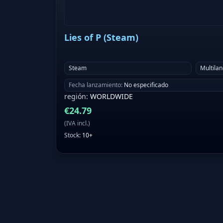
Lies of P (Steam)
Steam
Multila
Fecha lanzamiento
:
No especificado
región
:
WORLDWIDE
€
24.79
(
IVA incl.
)
Stock
:
10+