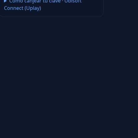
Cómo canjear tu clave
·
Ubisoft
Connect (Uplay)