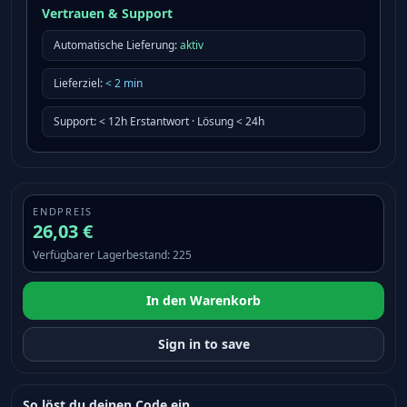
Vertrauen & Support
Automatische Lieferung:
aktiv
Lieferziel
:
<
2
min
Support
:
< 12h Erstantwort · Lösung < 24h
ENDPREIS
26,03 €
Verfügbarer Lagerbestand
:
225
In den Warenkorb
Sign in to save
So löst du deinen Code ein