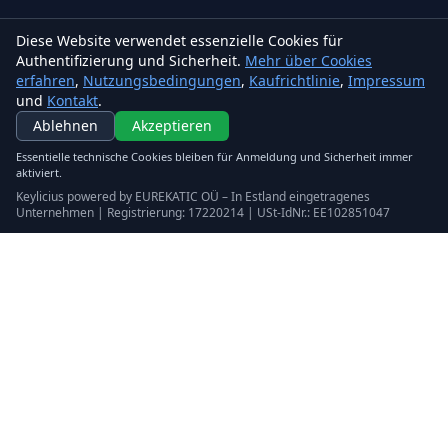
Diese Website verwendet essenzielle Cookies für
Authentifizierung und Sicherheit.
Mehr über Cookies
erfahren
,
Nutzungsbedingungen
,
Kaufrichtlinie
,
Impressum
und
Kontakt
.
Ablehnen
Akzeptieren
Essentielle technische Cookies bleiben für Anmeldung und Sicherheit immer
aktiviert.
Keylicius powered by EUREKATIC OÜ – In Estland eingetragenes
Unternehmen | Registrierung: 17220214 | USt-IdNr.: EE102851047
Keylicius
Eurekatic OÜ
Sepapaja tn 6, Tallinn, Estonia
VAT
:
EE102851047
Handelsregister: 17220214
support@eurekatic.eu