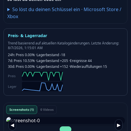
So löst du deinen Schlüssel ein
·
Microsoft Store /
Xbox
Preis- & Lagerradar
Trend basierend auf aktuellen Katalogänderungen.
Letzte Änderung:
8/7/2026, 1:15:01 AM
24h:
Preis
0.00%
·
Lagerbestand
-18
7d:
Preis
10.53%
·
Lagerbestand
+205
·
Ereignisse
44
30d:
Preis
0.00%
·
Lagerbestand
+152
·
Wiederauffüllungen
15
Preis
Lager
Screenshots (1)
0 Videos
◀
▶