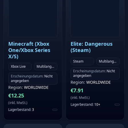
Minecraft (Xbox
Elite: Dangerous
One/Xbox Series
(Steam)
X/S)
Steam
Multilanguage
Xbox Live
Multilanguage
Erscheinungsdatum
:
Nicht
angegeben
Erscheinungsdatum
:
Nicht
angegeben
Region
:
WORLDWIDE
Region
:
WORLDWIDE
€
7.91
€
12.25
(
inkl. MwSt.
)
(
inkl. MwSt.
)
Lagerbestand
:
10+
Lagerbestand
:
3