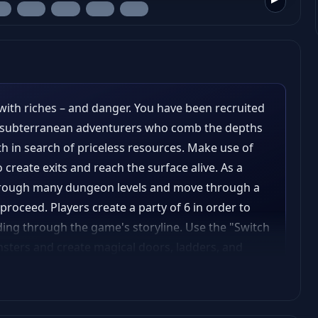
with riches – and danger. You have been recruited
e subterranean adventurers who comb the depths
th in search of priceless resources. Make use of
 create exits and reach the surface alive. As a
hrough many dungeon levels and move through a
 proceed. Players create a party of 6 in order to
eding through the game's storyline. Use the "Switch
sters and create magical doors, ladders, and
l skills and magic items to reach the surface