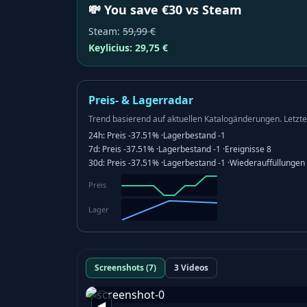
💸 You save €30 vs Steam
Steam
:
59,99 €
Keylicius:
29,75 €
Preis- & Lagerradar
Trend basierend auf aktuellen Katalogänderungen.
Letzte
24h:
Preis
-37.51%
·
Lagerbestand
-1
7d:
Preis
-37.51%
·
Lagerbestand
-1
·
Ereignisse
8
30d:
Preis
-37.51%
·
Lagerbestand
-1
·
Wiederauffüllungen
Preis
Lager
Screenshots (7)
3 Videos
◀