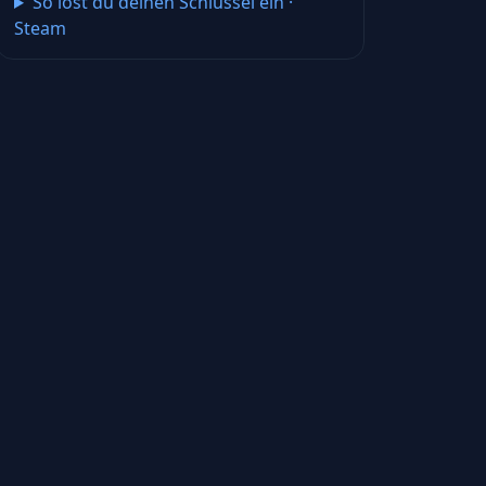
So löst du deinen Schlüssel ein
·
Steam