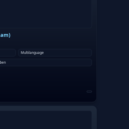
eam)
Multilanguage
eben