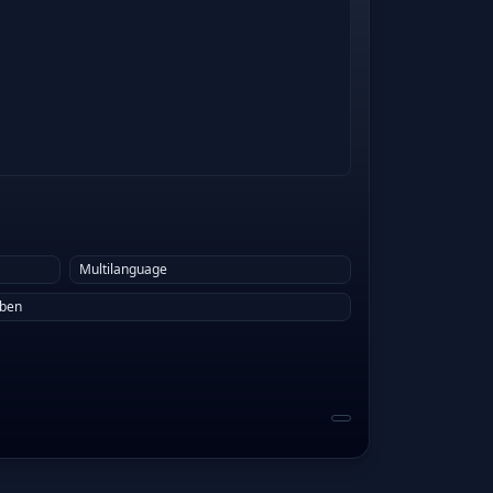
Multilanguage
eben