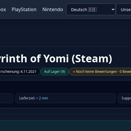
box
PlayStation
Nintendo
rinth of Yomi (Steam)
Erscheinung
:
4.11.2021
Auf Lager
(
9
)
⭐
Noch keine Bewertungen
·
0 Bewe
Lieferziel
:
<
2
min
Suppo