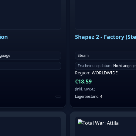
ion
Shapez 2 - Factory (St
nguage
Steam
Erscheinungsdatum
:
Nicht angeg
Region
:
WORLDWIDE
€
18.59
(
inkl. MwSt.
)
Lagerbestand
:
4