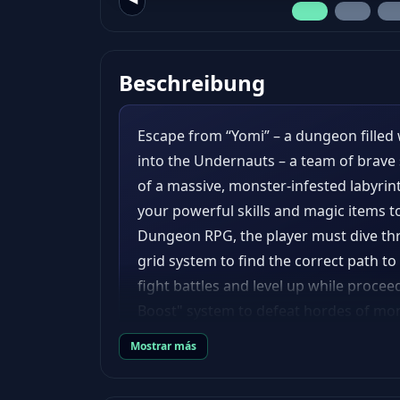
Beschreibung
Escape from “Yomi” – a dungeon filled 
into the Undernauts – a team of brav
of a massive, monster-infested labyrin
your powerful skills and magic items to
Dungeon RPG, the player must dive t
grid system to find the correct path to
fight battles and level up while proce
Boost" system to defeat hordes of mon
bridges to escape. Make use of powerfu
Mostrar más
alive.