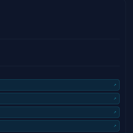
↗
↗
↗
↗