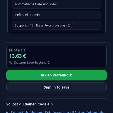
Automatische Lieferung:
aktiv
Lieferziel
:
<
2
min
Support
:
< 12h Erstantwort · Lösung < 24h
ENDPREIS
13,63 €
Verfügbarer Lagerbestand
:
2
In den Warenkorb
Sign in to save
So löst du deinen Code ein
So löst du deinen Schlüssel ein
·
EA App (ehemals