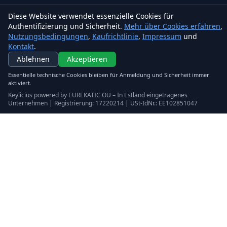
Diese Website verwendet essenzielle Cookies für
Authentifizierung und Sicherheit.
Mehr über Cookies erfahren
,
Nutzungsbedingungen
,
Kaufrichtlinie
,
Impressum
und
Kontakt
.
Keylicius
Ablehnen
Akzeptieren
Eurekatic OÜ
Essentielle technische Cookies bleiben für Anmeldung und Sicherheit immer
Sepapaja tn 6, Tallinn, Estonia
aktiviert.
VAT
:
EE102851047
Keylicius powered by EUREKATIC OÜ – In Estland eingetragenes
Handelsregister: 17220214
Unternehmen | Registrierung: 17220214 | USt-IdNr.: EE102851047
support@eurekatic.eu
Rechtliches
Nutzungsbedingungen
Kaufrichtlinie
Impressum
Cookie-Richtlinie
Kontakt