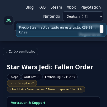
Blog
FAQ
Steam
Xbox
PlayStation
Nintendo
🎮
Anmelden
Precio Steam actualizado en esta vista: €39.99 →
x
€7.99.
Registrieren
← Zurück zum Katalog
Star Wars Jedi: Fallen Order
EA App
WORLDWIDE
Erscheinung
:
15.11.2019
Letzte Exemplare
(
2
)
⭐
Noch keine Bewertungen
·
0 Bewertungen veröffentlicht
Vertrauen & Support