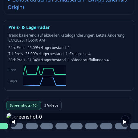
Origin)
Preis- & Lagerradar
Trend basierend auf aktuellen Katalogänderungen.
Letzte Änderung:
8/7/2026, 1:55:40 AM
24h:
Preis
-25.09%
·
Lagerbestand
-1
7d:
Preis
-25.09%
·
Lagerbestand
-1
·
Ereignisse
4
30d:
Preis
-31.34%
·
Lagerbestand
-1
·
Wiederauffüllungen
4
Preis
Lager
Screenshots (10)
3 Videos
◀
▶