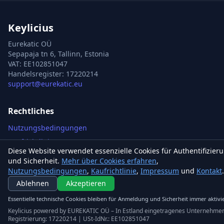
Keylicius
Eurekatic OÜ
Sepapaja tn 6, Tallinn, Estonia
VAT
:
EE102851047
Handelsregister: 17220214
support@eurekatic.eu
Rechtliches
Nutzungsbedingungen
Kaufrichtlinie
Diese Website verwendet essenzielle Cookies für Authentifizier
Impressum
und Sicherheit.
Mehr über Cookies erfahren
,
Cookie-Richtlinie
Nutzungsbedingungen
,
Kaufrichtlinie
,
Impressum
und
Kontakt
.
Ablehnen
Akzeptieren
Kontakt
Steam Games
Essentielle technische Cookies bleiben für Anmeldung und Sicherheit immer aktivie
Keylicius powered by EUREKATIC OÜ – In Estland eingetragenes Unternehme
Xbox Games
Registrierung: 17220214 | USt-IdNr.: EE102851047