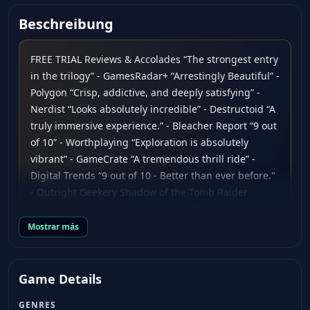
Beschreibung
FREE TRIAL Reviews & Accolades “The strongest entry
in the trilogy” - GamesRadar+ “Arrestingly Beautiful” -
Polygon “Crisp, addictive, and deeply satisfying” -
Nerdist “Looks absolutely incredible” - Destructoid “A
truly immersive experience.” - Bleacher Report “9 out
of 10” - Worthplaying “Exploration is absolutely
vibrant” - GameCrate “A tremendous thrill ride” -
Digital Trends “9 out of 10 - Better than ever before."
- Outright Geekery Shadow of the Tomb Raider
Definitive Edition out now for macOS and Linux.
Mostrar más
About the Game In Shadow of the Tomb Raider
Definitive Edition experience the final chapter of
Lara’s origin as she is forged into the Tomb Raider
Game Details
she is destined to be. Combining the base game, all
seven DLC challenge tombs, as well as all
GENRES