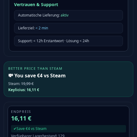
Vertrauen & Support
Automatische Lieferung:
aktiv
Lieferziel
:
<
2
min
Support
:
< 12h Erstantwort · Lösung < 24h
BETTER PRICE THAN STEAM
💸 You save €4 vs Steam
Steam
:
19,99 €
Keylicius:
16,11 €
ENDPREIS
16,11 €
✔
Save €4 vs Steam
Verfügbarer Lagerbestand
:
129