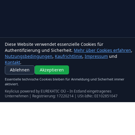
Diese Website verwendet essenzielle Cookies für
Authentifizierung und Sicherheit.
Mehr über Cookies erfahren
,
Nutzungsbedingungen
,
Kaufrichtlinie
,
Impressum
und
Kontakt
.
Keylicius
Ablehnen
Akzeptieren
Eurekatic OÜ
Essentielle technische Cookies bleiben für Anmeldung und Sicherheit immer
Sepapaja tn 6, Tallinn, Estonia
aktiviert.
VAT
:
EE102851047
Keylicius powered by EUREKATIC OÜ – In Estland eingetragenes
Handelsregister: 17220214
Unternehmen | Registrierung: 17220214 | USt-IdNr.: EE102851047
support@eurekatic.eu
Rechtliches
Nutzungsbedingungen
Kaufrichtlinie