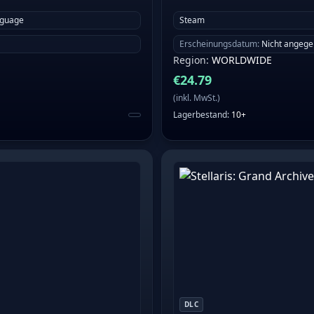
nguage
Steam
Erscheinungsdatum
:
Nicht angeg
Region
:
WORLDWIDE
€
24.79
(
inkl. MwSt.
)
Lagerbestand
:
10+
DLC