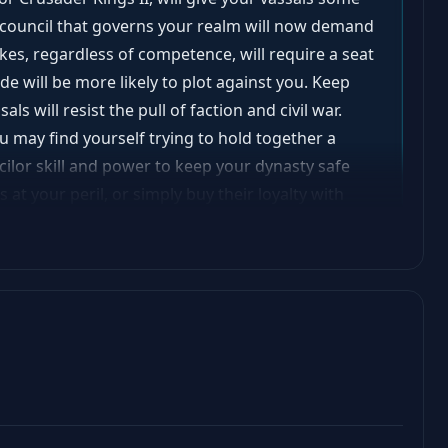
e council that governs your realm will now demand
es, regardless of competence, will require a seat
ide will be more likely to plot against you. Keep
s will resist the pull of faction and civil war.
u may find yourself trying to hold together a
ncilor skill and power to keep your dynasty safe
at your peril, or simply buy their loyalty with
l a force unto itself. Main features: Councils can
 you can try to limit their power and influence
ldren, with new traits and events designed for
rioritizes marital alliances and non-aggression
alitions Improved military combat model with a
as new rules for mercenary companies Crusader
urt intrigue. Conclave will give you new avenues to