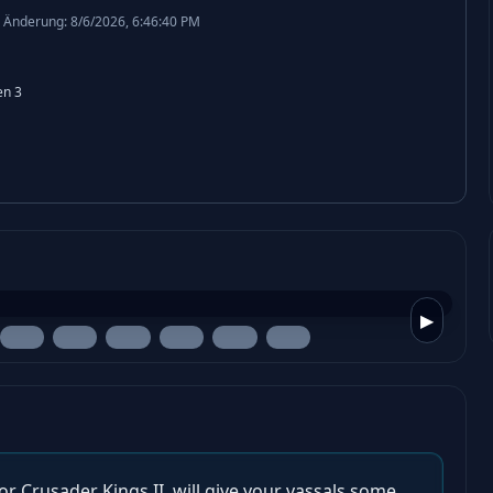
 Änderung: 8/6/2026, 6:46:40 PM
en
3
▶
or Crusader Kings II, will give your vassals some