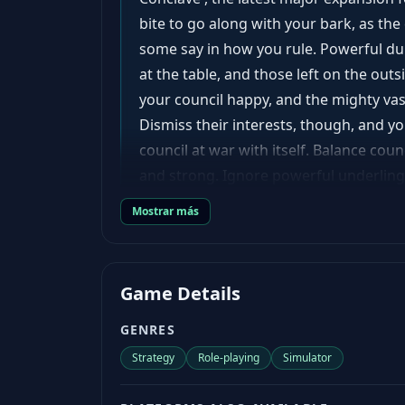
bite to go along with your bark, as th
some say in how you rule. Powerful duk
at the table, and those left on the outs
your council happy, and the mighty vassal
Dismiss their interests, though, and yo
council at war with itself. Balance cou
and strong. Ignore powerful underlings 
favors. Conclave makes the royal counci
Mostrar más
now vote on changes to realm laws – or
Revised education system for royal chi
childhood New diplomatic system that p
Game Details
pacts, as well as the possibility of co
greater emphasis on morale, as well 
GENRES
Kings II appreciates the subtlety of co
Strategy
Role-playing
Simulator
test that skill.