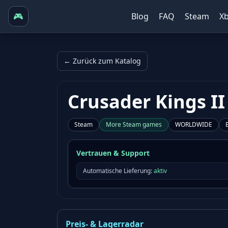
🎮
Blog
FAQ
Steam
X
← Zurück zum Katalog
Crusader Kings II
Steam
More
Steam
games
WORLDWIDE
Vertrauen & Support
Automatische Lieferung:
aktiv
Preis- & Lagerradar