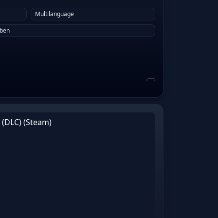
Multilanguage
eben