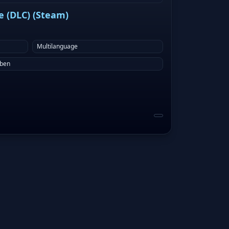
ve (DLC) (Steam)
Multilanguage
eben