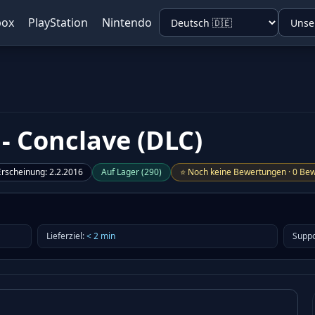
box
PlayStation
Nintendo
 - Conclave (DLC)
Erscheinung
:
2.2.2016
Auf Lager
(
290
)
⭐
Noch keine Bewertungen
·
0 Bew
Lieferziel
:
<
2
min
Suppo