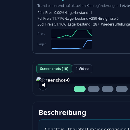
Trend basierend auf aktuellen Katalogänderungen.
Letzte
24h:
Preis
0.00%
·
Lagerbestand
-1
7d:
Preis
11.71%
·
Lagerbestand
+289
·
Ereignisse
5
30d:
Preis
51.16%
·
Lagerbestand
+287
·
Wiederauffüllung
Preis
Lager
Screenshots (10)
1 Video
◀
Beschreibung
Conclave , the latest major expansion f