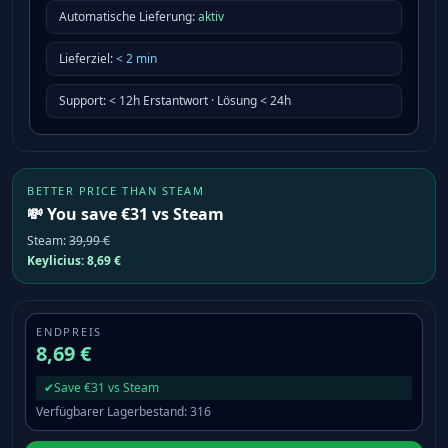
Automatische Lieferung:
aktiv
Lieferziel
:
<
2
min
Support
:
< 12h Erstantwort · Lösung < 24h
BETTER PRICE THAN STEAM
💸 You save €31 vs Steam
Steam
:
39,99 €
Keylicius:
8,69 €
ENDPREIS
8,69 €
✔
Save €31 vs Steam
Verfügbarer Lagerbestand
:
316