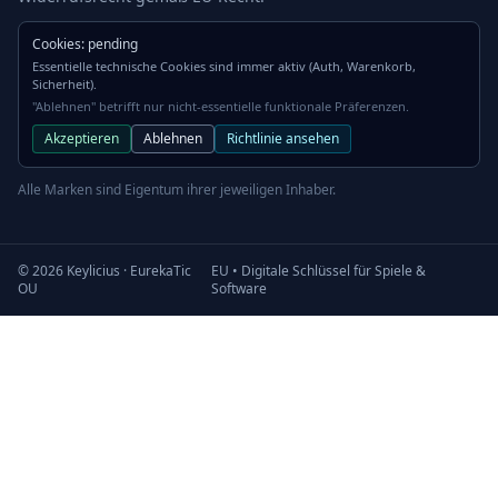
Cookies: pending
Essentielle technische Cookies sind immer aktiv (Auth, Warenkorb,
Sicherheit).
"Ablehnen" betrifft nur nicht-essentielle funktionale Präferenzen.
Akzeptieren
Ablehnen
Richtlinie ansehen
Alle Marken sind Eigentum ihrer jeweiligen Inhaber.
©
2026
Keylicius
·
EurekaTic
EU • Digitale Schlüssel für Spiele &
OU
Software